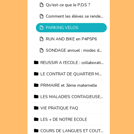
Qu'est-ce que le P.D.S ?
Comment les élèves se rendent-ils à l'école ?
PARKING VELOS
RUN AND BIKE en P4P5P6
SONDAGE annuel : modes de déplacement des élèves
REUSSIR A l'ECOLE : collaboration ecole/parents indispensable
LE CONTRAT DE QUARTIER MAGRITTE activités et projets
PRIMAIRE et 3ème maternelle
LES MALADIES CONTAGIEUSES ET MEDICAMENTS
VIE PRATIQUE FAQ
LES + DE NOTRE ECOLE
COURS DE LANGUES ET COUTURE pour adultes à BREL