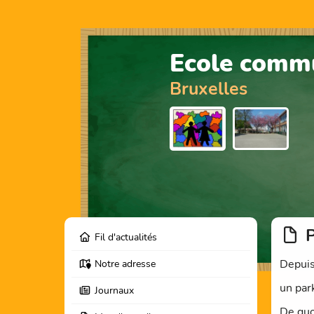
Ecole commu
Bruxelles
Fil d'actualités
Depuis
Notre adresse
un par
Journaux
De quoi