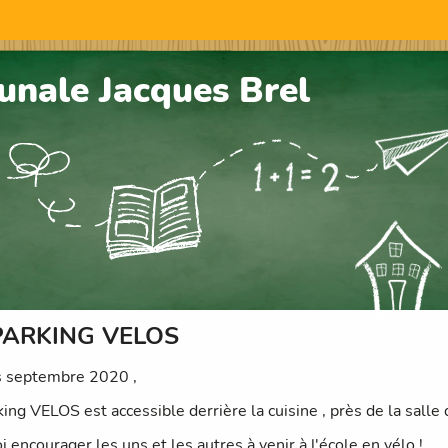
nale Jacques Brel
PARKING VELOS
 septembre 2020 ,
king VELOS est accessible derrière la cuisine , près de la salle
 encourager les uns et les autres à venir à l'école en vélo !