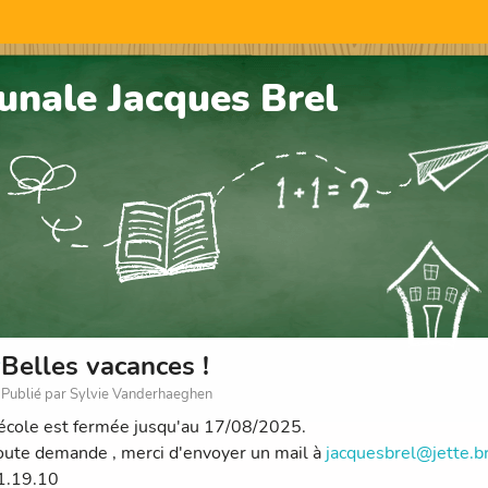
nale Jacques Brel
Belles vacances !
Publié par Sylvie Vanderhaeghen
école est fermée jusqu'au 17/08/2025.
oute demande , merci d'envoyer un mail à
jacquesbrel@jette.b
1.19.10