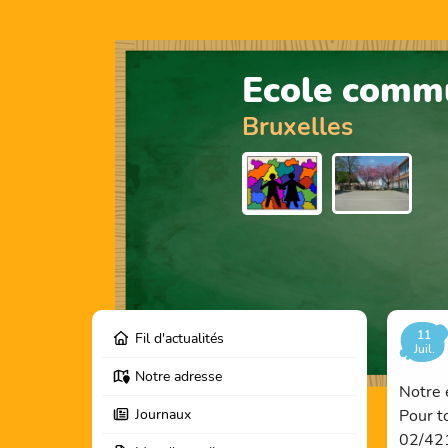
Ecole commu
Bruxelles
11
Fil d'actualités
Juil.
Notre adresse
Notre 
Journaux
Pour t
02/42